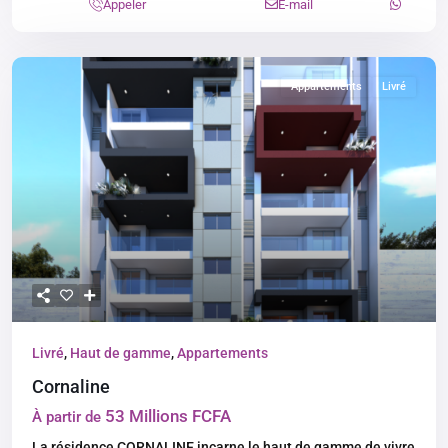
Appeler
E-mail
Appartements
Livré
Livré
,
Haut de gamme
,
Appartements
Cornaline
53 Millions FCFA
À partir de
La résidence CORNALINE incarne le haut de gamme de vivre