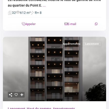
au quartier du Point E.
...
32
612 m²
R+ 8
Appeler
E-mail
Appartements
Lancement
Lancement
,
Haut de gamme
,
Appartements