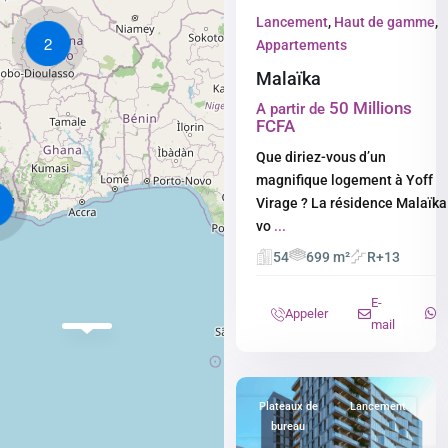
Lancement
,
Haut de gamme
,
2
Appartements
Malaïka
50 Millions
A partir de
FCFA
Que diriez-vous d’un
magnifique logement à Yoff
Virage ? La résidence Malaïka
vo
...
54
699 m²
R+13
E-
Appeler
mail
Plateaux de
Lancement
bureau