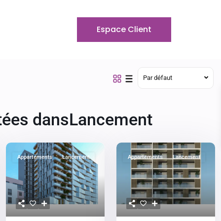
Espace Client
Par défaut
istées dansLancement
Appartements
Lancement
Appartements
Lancement