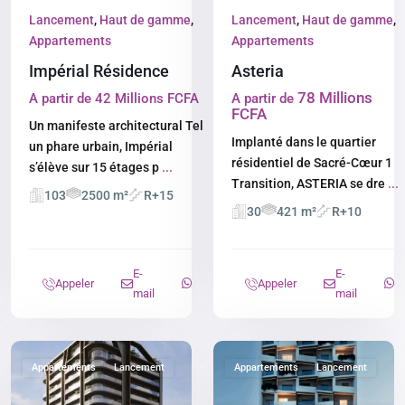
Lancement
,
Haut de gamme
,
Lancement
,
Haut de gamme
,
Appartements
Appartements
Impérial Résidence
Asteria
78 Millions
A partir de 42 Millions FCFA
A partir de
FCFA
Un manifeste architectural Tel
Implanté dans le quartier
un phare urbain, Impérial
résidentiel de Sacré-Cœur 1
s’élève sur 15 étages p
...
Transition, ASTERIA se dre
...
103
2500 m²
R+15
30
421 m²
R+10
E-
E-
Appeler
Appeler
mail
mail
Appartements
Lancement
Appartements
Lancement