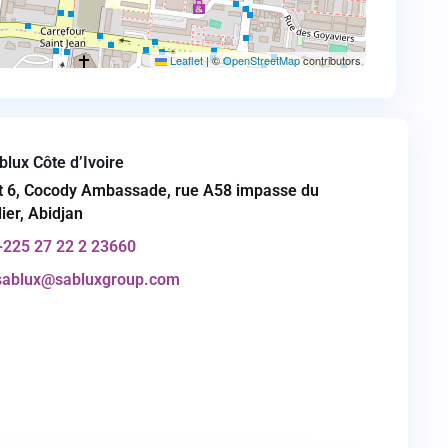
Leaflet
|
©
OpenStreetMap
contributors
blux Côte d’Ivoire
t 6, Cocody Ambassade, rue A58 impasse du
lier, Abidjan
+225 27 22 2 23660
sablux@sabluxgroup.com