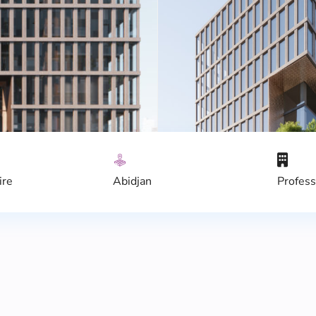
ire
Abidjan
Profess