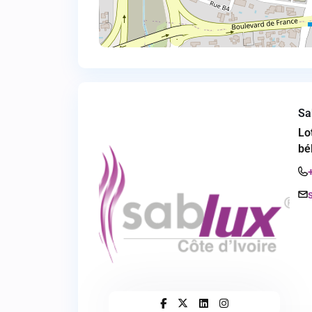
Sa
Lo
bé