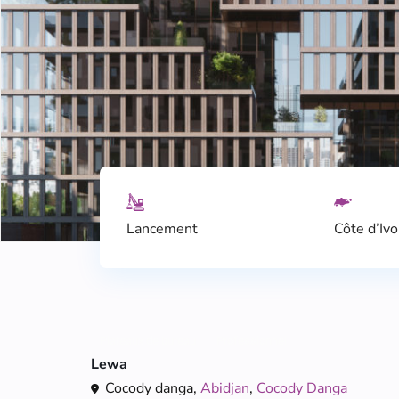
Lancement
Côte d’Ivo
Plateaux de bureau
Professionnel
Lewa
Cocody danga,
Abidjan
,
Cocody Danga