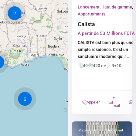
Lancement
,
Haut de gamme
,
2
Appartements
Calista
A partir de 53 Millions FCFA
CALISTA est bien plus qu'une
simple résidence. C'est un
sanctuaire moderne qui r
...
40
420 m²
R+10
6
E-
Appeler
mail
Plateaux de
Lancement