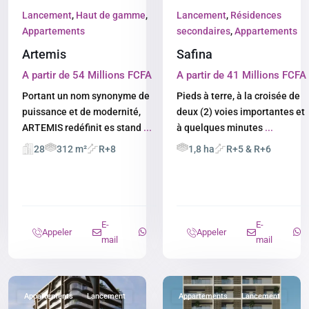
Lancement
,
Haut de gamme
,
Lancement
,
Résidences
Appartements
secondaires
,
Appartements
Artemis
Safina
A partir de 54 Millions FCFA
A partir de 41 Millions FCFA
Portant un nom synonyme de
Pieds à terre, à la croisée de
puissance et de modernité,
deux (2) voies importantes et
ARTEMIS redéfinit es stand
...
à quelques minutes
...
28
312 m²
R+8
1,8 ha
R+5 & R+6
E-
E-
Appeler
Appeler
mail
mail
Appartements
Lancement
Appartements
Lancement