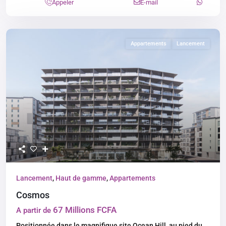
Appeler
E-mail
Appartements
Lancement
Lancement
,
Haut de gamme
,
Appartements
Cosmos
67 Millions FCFA
A partir de
Positionnée dans le magnifique site Ocean Hill, au pied du