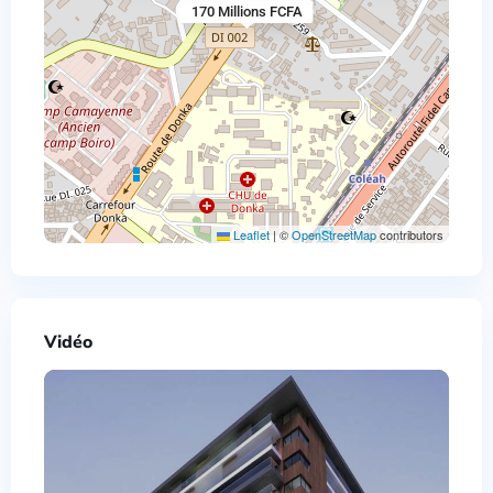
170 Millions FCFA
Leaflet
|
©
OpenStreetMap
contributors
Vidéo