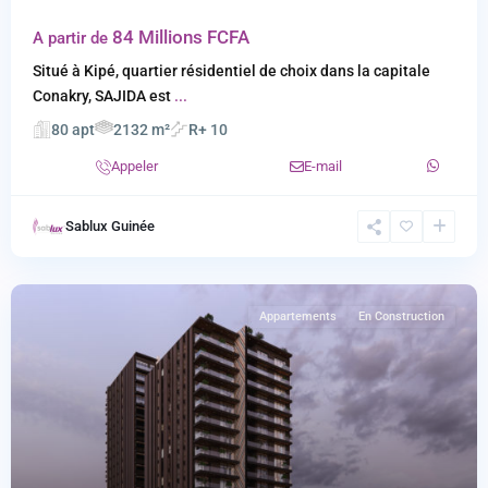
Sajida
84 Millions FCFA
A partir de
Situé à Kipé, quartier résidentiel de choix dans la capitale
Conakry, SAJIDA est
...
80 apt
2132 m²
R+ 10
Appeler
E-mail
Sablux Guinée
Appartements
En Construction