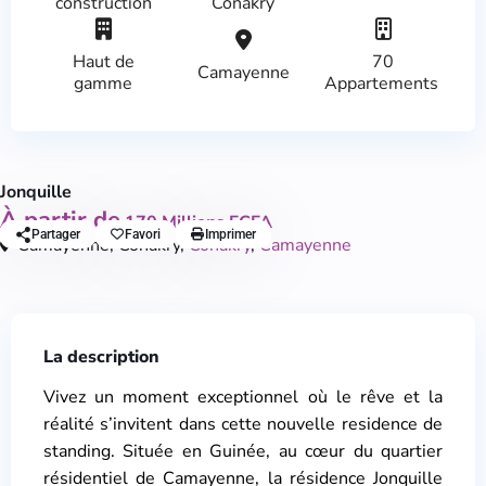
construction
Conakry
Haut de
70
Camayenne
gamme
Appartements
Appartements
Haut de gamme
Jonquille
À partir de
170 Millions FCFA
Partager
Favori
Imprimer
Camayenne, Conakry,
Conakry
,
Camayenne
La description
Vivez un moment exceptionnel où le rêve et la
réalité s’invitent dans cette nouvelle residence de
standing. Située en Guinée, au cœur du quartier
résidentiel de Camayenne, la résidence Jonquille