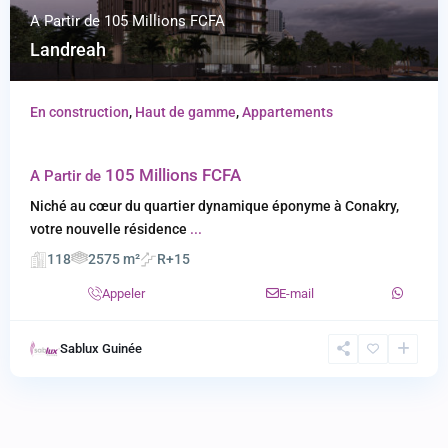
A Partir de
105 Millions FCFA
Landreah
En construction
,
Haut de gamme
,
Appartements
Landreah
105 Millions FCFA
A Partir de
Niché au cœur du quartier dynamique éponyme à Conakry,
votre nouvelle résidence
...
118
2575 m²
R+15
Appeler
E-mail
Sablux Guinée