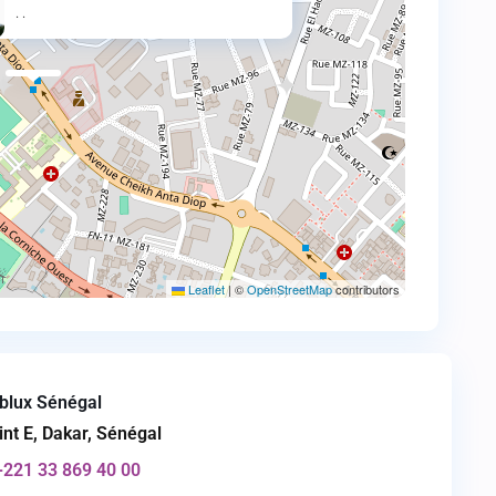
·
·
Leaflet
|
©
OpenStreetMap
contributors
blux Sénégal
int E, Dakar, Sénégal
+221 33 869 40 00