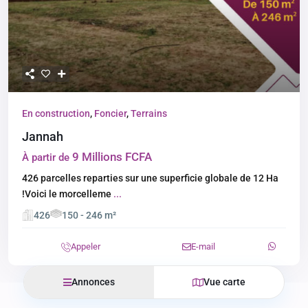
En construction
,
Foncier
,
Terrains
Jannah
9 Millions FCFA
À partir de
426 parcelles reparties sur une superficie globale de 12 Ha
!Voici le morcelleme
...
426
150 - 246 m²
Appeler
E-mail
Annonces
Vue carte